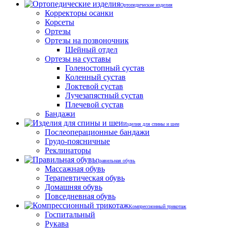
Ортопедические изделия
Корректоры осанки
Корсеты
Ортезы
Ортезы на позвоночник
Шейный отдел
Ортезы на суставы
Голеностопный сустав
Коленный сустав
Локтевой сустав
Лучезапястный сустав
Плечевой сустав
Бандажи
Изделия для спины и шеи
Послеоперационные бандажи
Грудо-поясничные
Реклинаторы
Правильная обувь
Массажная обувь
Терапевтическая обувь
Домашняя обувь
Повседневная обувь
Компрессионный трикотаж
Госпитальный
Рукава