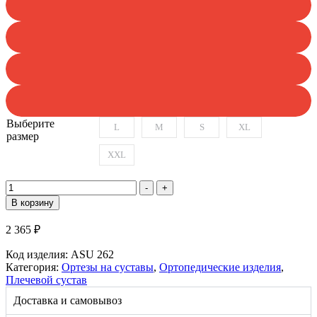
Выберите
L
M
S
XL
размер
XXL
Количество
-
+
товара
В корзину
ASU
262
2 365
₽
Бандаж
ортопедический
Код изделия:
ASU 262
на
Категория:
Ортезы на суставы
,
Ортопедические изделия
,
плечевой
Плечевой сустав
сустав
Доставка и самовывоз