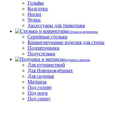
Гольфы
Колготки
Носки
Чулки
Аксессуары для трикотажа
Стельки и корректоры
Серийные стельки
Корригирующие изделия для стопы
Подпяточники
Полустельки
Подушки и матрасы
Для путешествий
Для Новорождённых
Для сиденья
Матрасы
Под голову
Под ноги
Под спину