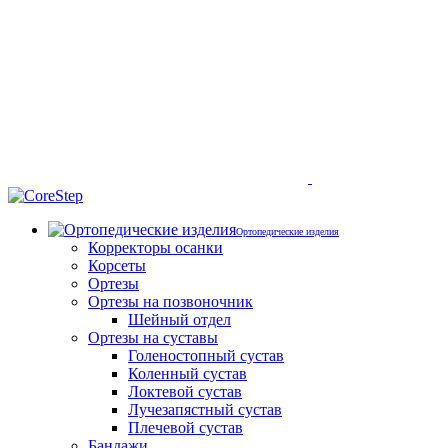
Ортопедические изделия
Корректоры осанки
Корсеты
Ортезы
Ортезы на позвоночник
Шейный отдел
Ортезы на суставы
Голеностопный сустав
Коленный сустав
Локтевой сустав
Лучезапястный сустав
Плечевой сустав
Бандажи