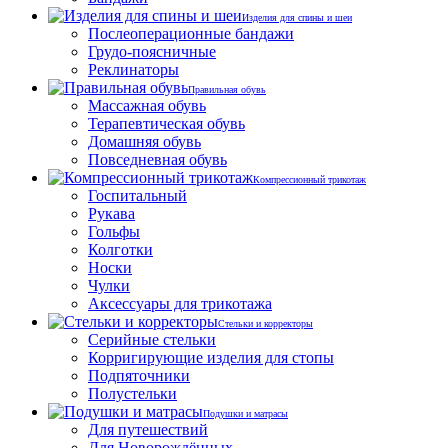
Изделия для спины и шеи
Послеоперационные бандажи
Грудо-поясничные
Реклинаторы
Правильная обувь
Массажная обувь
Терапевтическая обувь
Домашняя обувь
Повседневная обувь
Компрессионный трикотаж
Госпитальный
Рукава
Гольфы
Колготки
Носки
Чулки
Аксессуары для трикотажа
Стельки и корректоры
Серийные стельки
Корригирующие изделия для стопы
Подпяточники
Полустельки
Подушки и матрасы
Для путешествий
Для Новорождённых