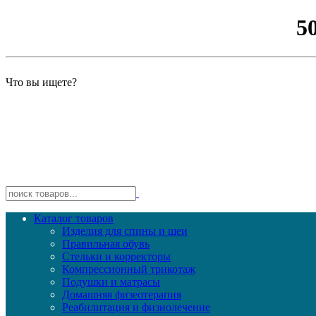
5
Что вы ищете?
Каталог товаров
Изделия для спины и шеи
Правильная обувь
Стельки и корректоры
Компрессионный трикотаж
Подушки и матрасы
Домашняя физеотерапия
Реабилитация и физиолечение