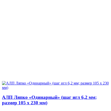
АЛП Ляпко «Одинарный» (шаг игл 6,2 мм;
размер 105 х 230 мм)