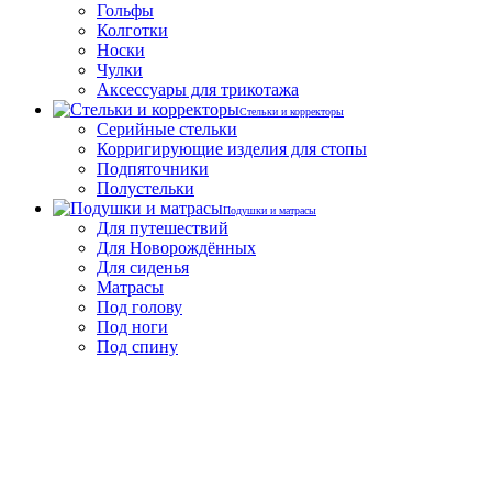
Гольфы
Колготки
Носки
Чулки
Аксессуары для трикотажа
Стельки и корректоры
Серийные стельки
Корригирующие изделия для стопы
Подпяточники
Полустельки
Подушки и матрасы
Для путешествий
Для Новорождённых
Для сиденья
Матрасы
Под голову
Под ноги
Под спину