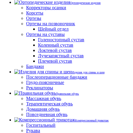
Ортопедические изделия
Корректоры осанки
Корсеты
Ортезы
Ортезы на позвоночник
Шейный отдел
Ортезы на суставы
Голеностопный сустав
Коленный сустав
Локтевой сустав
Лучезапястный сустав
Плечевой сустав
Бандажи
Изделия для спины и шеи
Послеоперационные бандажи
Грудо-поясничные
Реклинаторы
Правильная обувь
Массажная обувь
Терапевтическая обувь
Домашняя обувь
Повседневная обувь
Компрессионный трикотаж
Госпитальный
Рукава