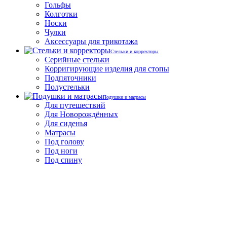
Гольфы
Колготки
Носки
Чулки
Аксессуары для трикотажа
Стельки и корректоры
Серийные стельки
Корригирующие изделия для стопы
Подпяточники
Полустельки
Подушки и матрасы
Для путешествий
Для Новорождённых
Для сиденья
Матрасы
Под голову
Под ноги
Под спину