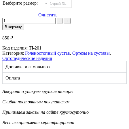
Выберите размер
:
Серый XL
Очистить
Количество
-
+
товара
В корзину
TI-
201
850
₽
Бандаж
на
Код изделия:
TI-201
голеностоп
Категория:
Голеностопный сустав
,
Ортезы на суставы
,
Ортопедические изделия
Доставка и самовывоз
Оплата
Аккуратно упакуем хрупкие товары
Скидки постоянным покупателям
Принимаем заказы на сайте круглосуточно
Весь ассортимент сертифицирован