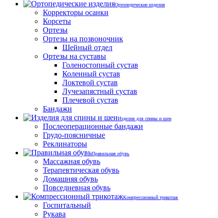
Ортопедические изделия
Корректоры осанки
Корсеты
Ортезы
Ортезы на позвоночник
Шейный отдел
Ортезы на суставы
Голеностопный сустав
Коленный сустав
Локтевой сустав
Лучезапястный сустав
Плечевой сустав
Бандажи
Изделия для спины и шеи
Послеоперационные бандажи
Грудо-поясничные
Реклинаторы
Правильная обувь
Массажная обувь
Терапевтическая обувь
Домашняя обувь
Повседневная обувь
Компрессионный трикотаж
Госпитальный
Рукава