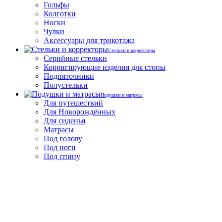
Гольфы
Колготки
Носки
Чулки
Аксессуары для трикотажа
Стельки и корректоры
Серийные стельки
Корригирующие изделия для стопы
Подпяточники
Полустельки
Подушки и матрасы
Для путешествий
Для Новорождённых
Для сиденья
Матрасы
Под голову
Под ноги
Под спину