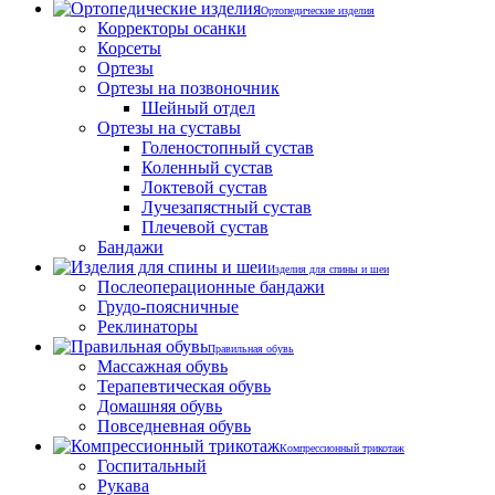
Ортопедические изделия
Корректоры осанки
Корсеты
Ортезы
Ортезы на позвоночник
Шейный отдел
Ортезы на суставы
Голеностопный сустав
Коленный сустав
Локтевой сустав
Лучезапястный сустав
Плечевой сустав
Бандажи
Изделия для спины и шеи
Послеоперационные бандажи
Грудо-поясничные
Реклинаторы
Правильная обувь
Массажная обувь
Терапевтическая обувь
Домашняя обувь
Повседневная обувь
Компрессионный трикотаж
Госпитальный
Рукава