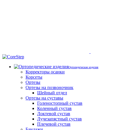
Ортопедические изделия
Корректоры осанки
Корсеты
Ортезы
Ортезы на позвоночник
Шейный отдел
Ортезы на суставы
Голеностопный сустав
Коленный сустав
Локтевой сустав
Лучезапястный сустав
Плечевой сустав
Бандажи