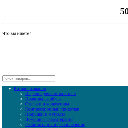
5
Что вы ищете?
Каталог товаров
Изделия для спины и шеи
Правильная обувь
Стельки и корректоры
Компрессионный трикотаж
Подушки и матрасы
Домашняя физеотерапия
Реабилитация и физиолечение