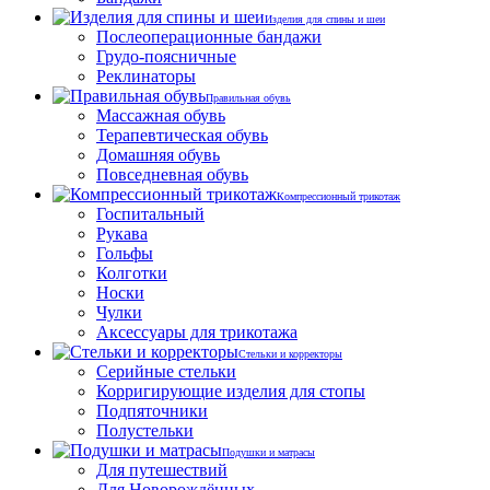
Изделия для спины и шеи
Послеоперационные бандажи
Грудо-поясничные
Реклинаторы
Правильная обувь
Массажная обувь
Терапевтическая обувь
Домашняя обувь
Повседневная обувь
Компрессионный трикотаж
Госпитальный
Рукава
Гольфы
Колготки
Носки
Чулки
Аксессуары для трикотажа
Стельки и корректоры
Серийные стельки
Корригирующие изделия для стопы
Подпяточники
Полустельки
Подушки и матрасы
Для путешествий
Для Новорождённых