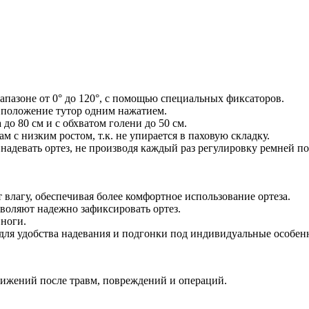
апазоне от 0° до 120°, с помощью специальных фиксаторов.
в положение тутор одним нажатием.
до 80 см и с обхватом голени до 50 см.
ам с низким ростом, т.к. не упирается в паховую складку.
адевать ортез, не производя каждый раз регулировку ремней по
влагу, обеспечивая более комфортное использование ортеза.
зволяют надежно зафиксировать ортез.
 ноги.
 для удобства надевания и подгонки под индивидуальные особен
вижений после травм, повреждений и операций.