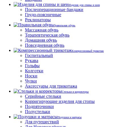
Изделия для спины и шеи
Послеоперационные бандажи
Грудо-поясничные
Реклинаторы
Правильная обувь
Массажная обувь
Терапевтическая обувь
Домашняя обувь
Повседневная обувь
Компрессионный трикотаж
Госпитальный
Рукава
Гольфы
Колготки
Носки
Чулки
Аксессуары для трикотажа
Стельки и корректоры
Серийные стельки
Корригирующие изделия для стопы
Подпяточники
Полустельки
Подушки и матрасы
Для путешествий
Для Новорождённых