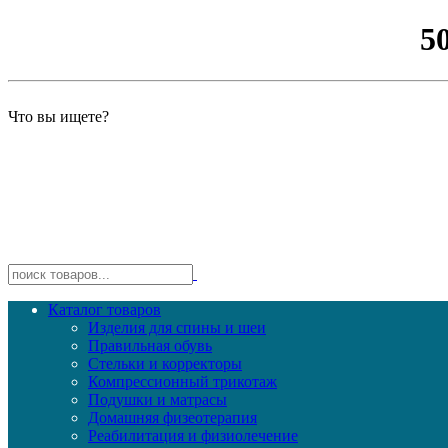
5
Что вы ищете?
Каталог товаров
Изделия для спины и шеи
Правильная обувь
Стельки и корректоры
Компрессионный трикотаж
Подушки и матрасы
Домашняя физеотерапия
Реабилитация и физиолечение