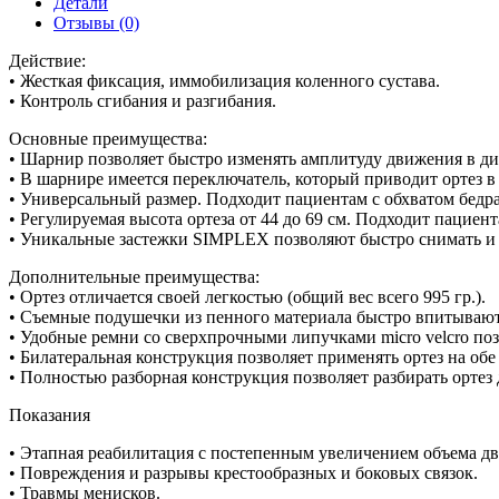
Детали
Отзывы (0)
Действие:
• Жесткая фиксация, иммобилизация коленного сустава.
• Контроль сгибания и разгибания.
Основные преимущества:
• Шарнир позволяет быстро изменять амплитуду движения в ди
• В шарнире имеется переключатель, который приводит ортез 
• Универсальный размер. Подходит пациентам с обхватом бедра 
• Регулируемая высота ортеза от 44 до 69 см. Подходит пациент
• Уникальные застежки SIMPLEX позволяют быстро снимать и н
Дополнительные преимущества:
• Ортез отличается своей легкостью (общий вес всего 995 гр.).
• Съемные подушечки из пенного материала быстро впитывают 
• Удобные ремни со сверхпрочными липучками micro velcro по
• Билатеральная конструкция позволяет применять ортез на обе
• Полностью разборная конструкция позволяет разбирать ортез
Показания
• Этапная реабилитация с постепенным увеличением объема д
• Повреждения и разрывы крестообразных и боковых связок.
• Травмы менисков.