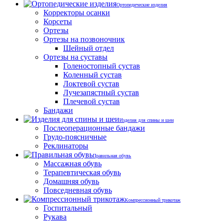
Ортопедические изделия
Корректоры осанки
Корсеты
Ортезы
Ортезы на позвоночник
Шейный отдел
Ортезы на суставы
Голеностопный сустав
Коленный сустав
Локтевой сустав
Лучезапястный сустав
Плечевой сустав
Бандажи
Изделия для спины и шеи
Послеоперационные бандажи
Грудо-поясничные
Реклинаторы
Правильная обувь
Массажная обувь
Терапевтическая обувь
Домашняя обувь
Повседневная обувь
Компрессионный трикотаж
Госпитальный
Рукава