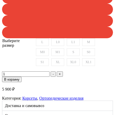
Выберите
L
L0
L1
M
размер
M0
M1
S
S0
S1
XL
XL0
XL1
Количество
-
+
товара
В корзину
КК-02
Корсет
5 900
₽
ортопедический
с
Категория:
Корсеты
,
Ортопедические изделия
дополнительной
стяжкой
Доставка и самовывоз