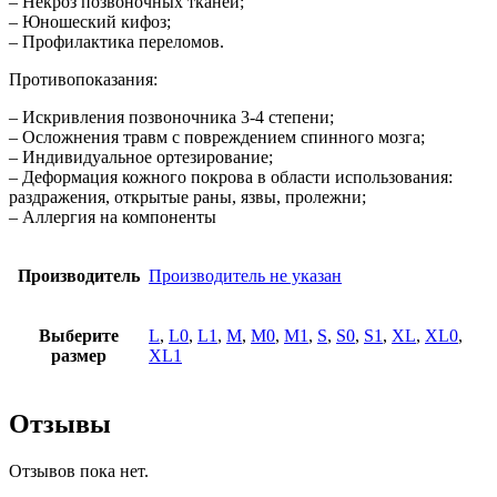
– Некроз позвоночных тканей;
– Юношеский кифоз;
– Профилактика переломов.
Противопоказания:
– Искривления позвоночника 3-4 степени;
– Осложнения травм с повреждением спинного мозга;
– Индивидуальное ортезирование;
– Деформация кожного покрова в области использования:
раздражения, открытые раны, язвы, пролежни;
– Аллергия на компоненты
Производитель
Производитель не указан
Выберите
L
,
L0
,
L1
,
M
,
M0
,
M1
,
S
,
S0
,
S1
,
XL
,
XL0
,
размер
XL1
Отзывы
Отзывов пока нет.