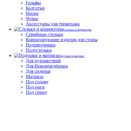
Гольфы
Колготки
Носки
Чулки
Аксессуары для трикотажа
Стельки и корректоры
Серийные стельки
Корригирующие изделия для стопы
Подпяточники
Полустельки
Подушки и матрасы
Для путешествий
Для Новорождённых
Для сиденья
Матрасы
Под голову
Под ноги
Под спину