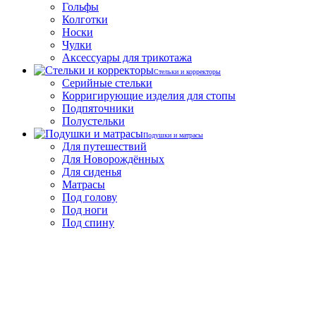
Гольфы
Колготки
Носки
Чулки
Аксессуары для трикотажа
Стельки и корректоры
Серийные стельки
Корригирующие изделия для стопы
Подпяточники
Полустельки
Подушки и матрасы
Для путешествий
Для Новорождённых
Для сиденья
Матрасы
Под голову
Под ноги
Под спину