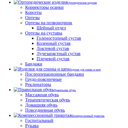
Ортопедические изделия
Корректоры осанки
Корсеты
Ортезы
Ортезы на позвоночник
Шейный отдел
Ортезы на суставы
Голеностопный сустав
Коленный сустав
Локтевой сустав
Лучезапястный сустав
Плечевой сустав
Бандажи
Изделия для спины и шеи
Послеоперационные бандажи
Грудо-поясничные
Реклинаторы
Правильная обувь
Массажная обувь
Терапевтическая обувь
Домашняя обувь
Повседневная обувь
Компрессионный трикотаж
Госпитальный
Рукава