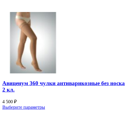
Авиценум 360 чулки антиварикозные без носка
2 кл.
4 500
₽
Выберите параметры