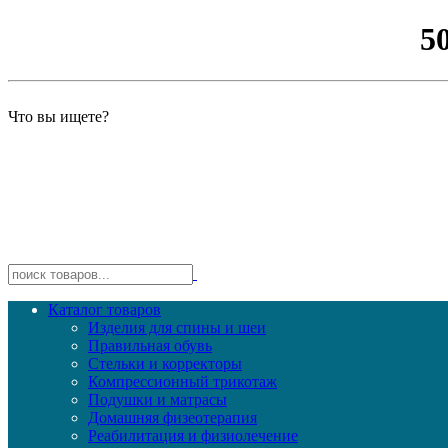
5
Что вы ищете?
Каталог товаров
Изделия для спины и шеи
Правильная обувь
Стельки и корректоры
Компрессионный трикотаж
Подушки и матрасы
Домашняя физеотерапия
Реабилитация и физиолечение