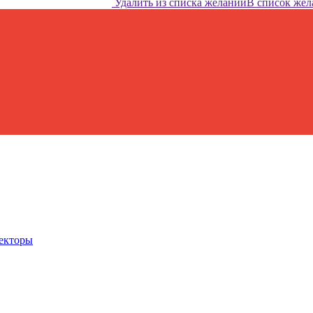
Удалить из списка желаний
В список же
ректоры