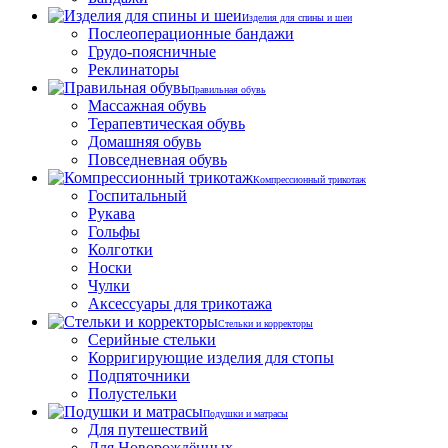
Изделия для спины и шеи
Послеоперационные бандажи
Грудо-поясничные
Реклинаторы
Правильная обувь
Массажная обувь
Терапевтическая обувь
Домашняя обувь
Повседневная обувь
Компрессионный трикотаж
Госпитальный
Рукава
Гольфы
Колготки
Носки
Чулки
Аксессуары для трикотажа
Стельки и корректоры
Серийные стельки
Корригирующие изделия для стопы
Подпяточники
Полустельки
Подушки и матрасы
Для путешествий
Для Новорождённых